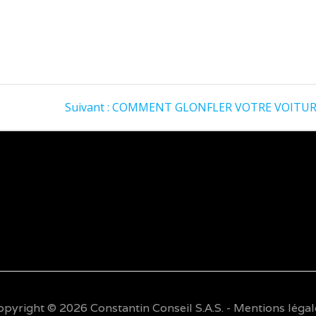
Suivant :
Article
COMMENT GLONFLER VOTRE VOITURE :
suivant
:
opyright © 2026 Constantin Conseil S.A.S. -
Mentions légal