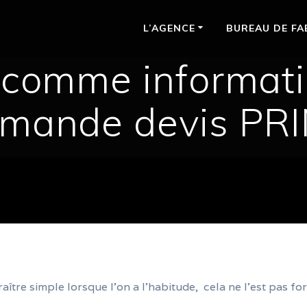
L’AGENCE
BUREAU DE FA
 comme informat
mande devis PR
ître simple lorsque l’on a l’habitude, cela ne l’est pas f